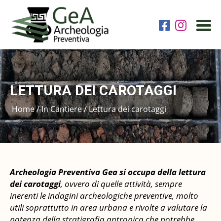
HOME
LETTURA DEI CAROTAGGI
ARCHEOLOGIA PREVENTIVA
Home
/
In Cantiere
/
Lettura dei carotaggi
IN CANTIERE
REPERTI
Archeologia Preventiva Gea si occupa della lettura
dei carotaggi
, ovvero di quelle attività, sempre
inerenti le indagini archeologiche preventive, molto
SERVIZI ARCHEOLOGICI
utili soprattutto in area urbana e rivolte a valutare la
potenza della stratigrafia antropica che potrebbe