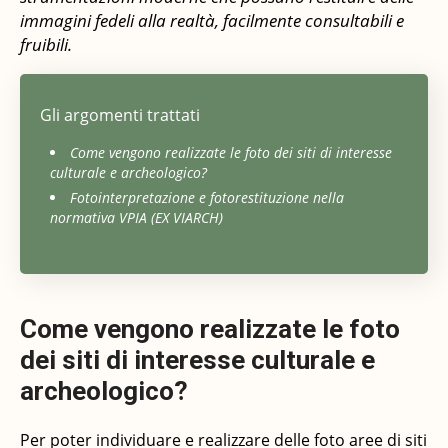
immagini fedeli alla realtà, facilmente consultabili e
BENI CULTURALI
fruibili.
CONTATTI
Gli argomenti trattati
Come vengono realizzate le foto dei siti di interesse
culturale e archeologico?
Fotointerpretazione e fotorestituzione nella
normativa VPIA (EX VIARCH)
Come vengono realizzate le foto
dei siti di interesse culturale e
archeologico?
Per poter individuare e realizzare delle foto aree di siti