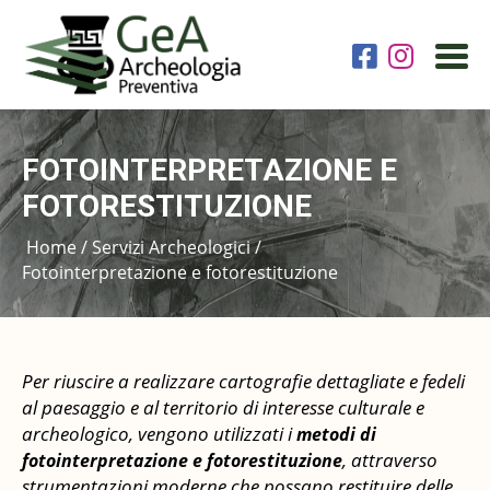
FOTOINTERPRETAZIONE E
HOME
FOTORESTITUZIONE
ARCHEOLOGIA PREVENTIVA
Home
/
Servizi Archeologici
/
Fotointerpretazione e fotorestituzione
IN CANTIERE
REPERTI
Per riuscire a realizzare cartografie dettagliate e fedeli
al paesaggio e al territorio di interesse culturale e
archeologico, vengono utilizzati i
metodi di
SERVIZI ARCHEOLOGICI
, attraverso
fotointerpretazione e fotorestituzione
strumentazioni moderne che possano restituire delle